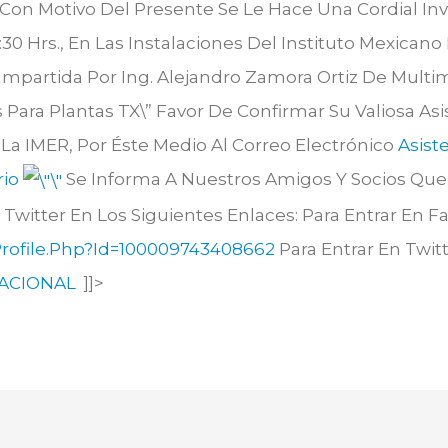
Con Motivo Del Presente Se Le Hace Una Cordial Invi
:30 Hrs., En Las Instalaciones Del Instituto Mexican
rá Impartida Por Ing. Alejandro Zamora Ortiz De Mult
 Para Plantas TX\”
Favor De Confirmar Su Valiosa Asi
 La IMER, Por Éste Medio Al Correo Electrónico
Asist
rio
Se Informa A Nuestros Amigos Y Socios Que S
 Twitter En Los Siguientes Enlaces:
Para Entrar En 
rofile.php?id=100009743408662
Para Entrar En Twit
NACIONAL
]]>