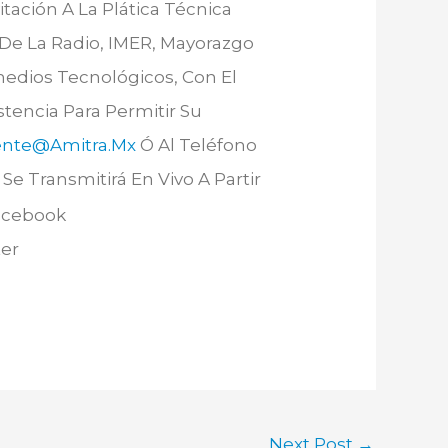
tación A La Plática Técnica
o De La Radio, IMER, Mayorazgo
imedios Tecnológicos, Con El
stencia Para Permitir Su
ente@amitra.mx
Ó Al Teléfono
e Transmitirá En Vivo A Partir
Facebook
ter
Next Post
→