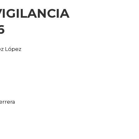
IGILANCIA
6
ez López
errera