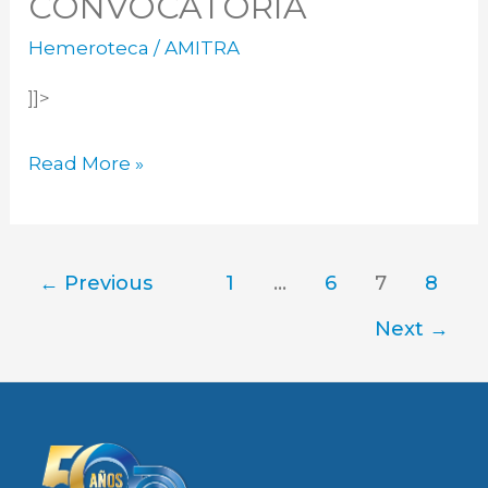
CONVOCATORIA
Hemeroteca
/
AMITRA
]]>
Read More »
←
Previous
1
…
6
7
8
Next
→