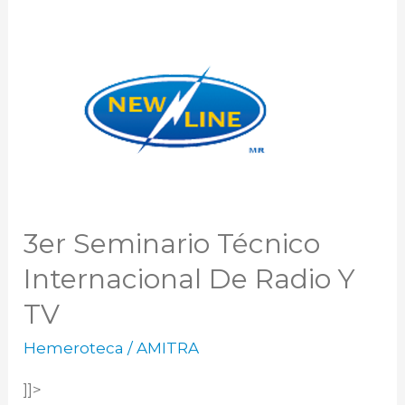
3er
Seminario
Técnico
Internacional
De
Radio
Y
3er Seminario Técnico
TV
Internacional De Radio Y
TV
Hemeroteca
/
AMITRA
]]>